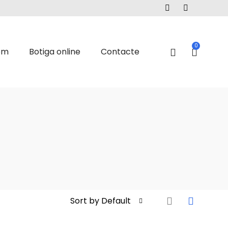
0
om
Botiga online
Contacte
Sort by Default