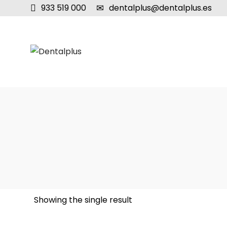
933 519 000
dentalplus@dentalplus.es
Showing the single result