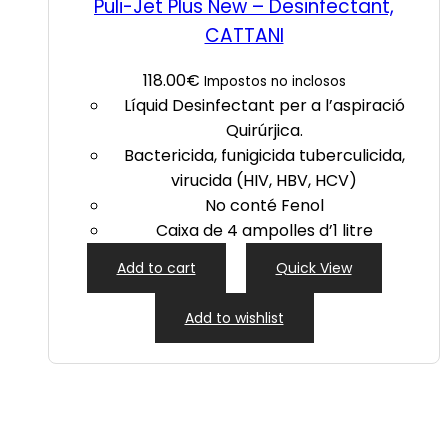
Puli-Jet Plus New – Desinfectant,
CATTANI
118.00
€
Impostos no inclosos
Líquid Desinfectant per a l’aspiració
Quirúrjica.
Bactericida, funigicida tuberculicida,
virucida (HIV, HBV, HCV)
No conté Fenol
Caixa de 4 ampolles d’1 litre
Add to cart
Quick View
Add to wishlist