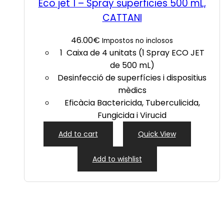
Eco jet 1 – Spray superficies 500 mL,
CATTANI
46.00
€
Impostos no inclosos
1 Caixa de 4 unitats (1 Spray ECO JET
de 500 mL)
Desinfecció de superfícies i dispositius
mèdics
Eficàcia Bactericida, Tuberculicida,
Fungicida i Virucid
Add to cart
Quick View
Add to wishlist