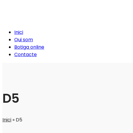
Inici
Qui som
Botiga online
Contacte
D5
Inici
»
D5