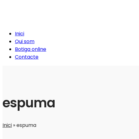
Inici
Qui som
Botiga online
Contacte
espuma
Inici
»
espuma