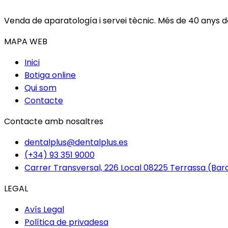
Venda de aparatología i servei tècnic. Més de 40 anys don
MAPA WEB
Inici
Botiga online
Qui som
Contacte
Contacte amb nosaltres
dentalplus@dentalplus.es
(+34) 93 351 9000
Carrer Transversal, 226 Local 08225 Terrassa (Bar
LEGAL
Avís Legal
Política de privadesa