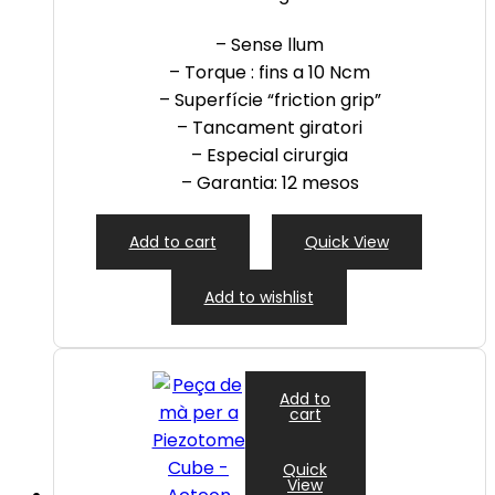
– Sense llum
– Torque : fins a 10 Ncm
– Superfície “friction grip”
– Tancament giratori
– Especial cirurgia
– Garantia: 12 mesos
Add to cart
Quick View
Add to wishlist
Add to
cart
Quick
View