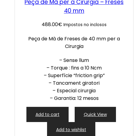
Peça de Mà per a Cirurgia – Freses
40 mm
488.00
€
Impostos no inclosos
Peça de Mà de Freses de 40 mm per a
Cirurgia
– Sense llum
– Torque : fins a 10 Ncm
– Superfície “friction grip”
– Tancament giratori
– Especial cirurgia
– Garantia: 12 mesos
Add to cart
Quick View
Add to wishlist