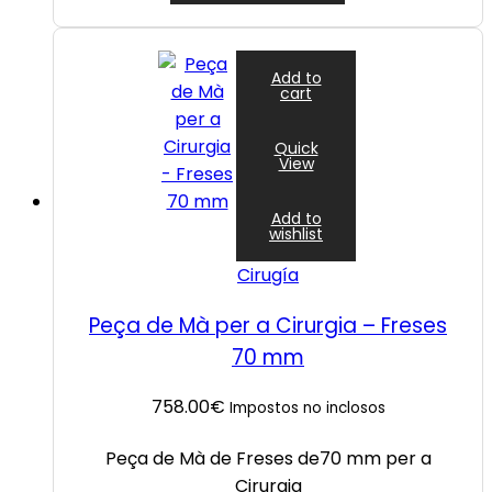
Add to
cart
Quick
View
Add to
wishlist
Cirugía
Peça de Mà per a Cirurgia – Freses
70 mm
758.00
€
Impostos no inclosos
Peça de Mà de Freses de70 mm per a
Cirurgia