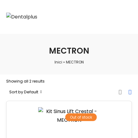
MECTRON
Inici
»
MECTRON
Showing all 2 results
Sort by Default
Out of stock