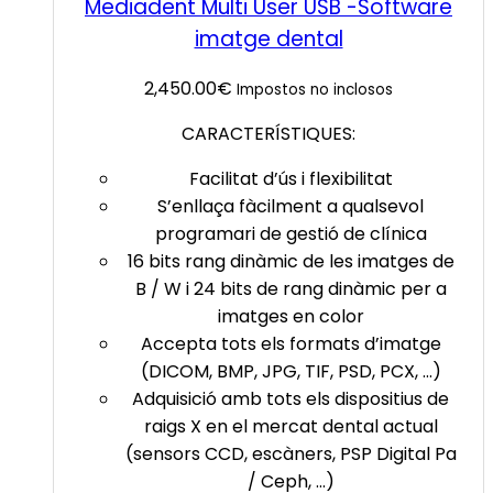
Mediadent Multi User USB -Software
imatge dental
2,450.00
€
Impostos no inclosos
CARACTERÍSTIQUES:
Facilitat d’ús i flexibilitat
S’enllaça fàcilment a qualsevol
programari de gestió de clínica
16 bits rang dinàmic de les imatges de
B / W i 24 bits de rang dinàmic per a
imatges en color
Accepta tots els formats d’imatge
(DICOM, BMP, JPG, TIF, PSD, PCX, …)
Adquisició amb tots els dispositius de
raigs X en el mercat dental actual
(sensors CCD, escàners, PSP Digital Pa
/ Ceph, …)