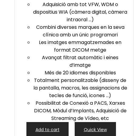
Adquisició amb tot VFW, WDM o
dispositius WIA (càmera digital, càmera
intraoral …)
Combini diverses marques en la seva
clínica amb un únic programari
Les imatges emmagatzemades en
format DICOM metge
Avançat filtrat automàtic i eines
d’imatge
Més de 20 idiomes disponibles
Totalment personalitzable (disseny de
la pantalla, macros, les assignacions de
tecles de funció, icones …)
Possibilitat de Conexió a PACS, Xarxes
DICOM, Mòdul d’Implants, Adquisició de
Streaming de Vídeo, etc
Add to cart
Quick View