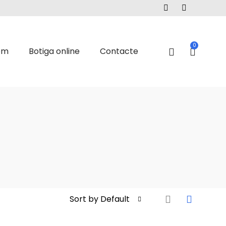
0
om
Botiga online
Contacte
Sort by Default