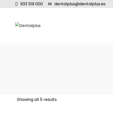
933 519 000
dentalplus@dentalplus.es
Showing all 5 results