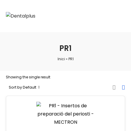
PR1
Inici
»
PR1
Showing the single result
Sort by Default