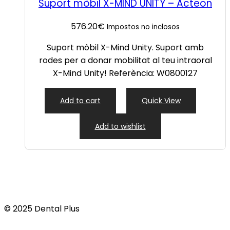
Suport mòbil X-MIND UNITY – Acteon
576.20
€
Impostos no inclosos
Suport mòbil X-Mind Unity. Suport amb
rodes per a donar mobilitat al teu intraoral
X-Mind Unity! Referència: W0800127
Add to cart
Quick View
Add to wishlist
© 2025 Dental Plus