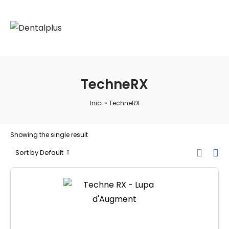
TechneRX
Inici
»
TechneRX
Showing the single result
Sort by Default