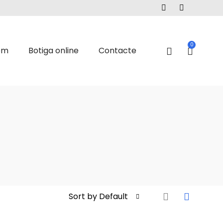
0
om
Botiga online
Contacte
Sort by Default