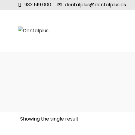
933 519 000
dentalplus@dentalplus.es
Showing the single result