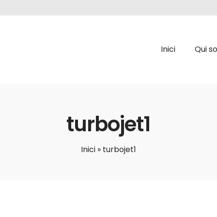
Inici
Qui s
turbojet1
Inici
»
turbojet1