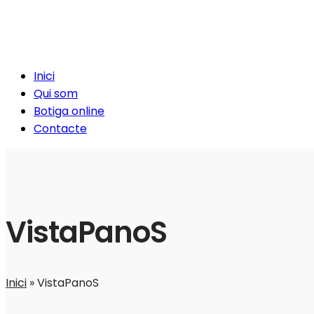
Inici
Qui som
Botiga online
Contacte
VistaPanoS
Inici
»
VistaPanoS