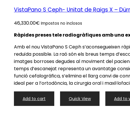
VistaPano S Ceph- Unitat de Raigs X – Dür
46,330.00
€
Impostos no inclosos
Ràpides preses tele radiogràfiques amb una e
Amb el nou VistaPano S Ceph s’aconsegueixen ràpide
reduïda possible. La raó són els breus temps d’esca
imatges borroses degudes al moviment del pacient.
temps d’escanejat representa un avantatge consider
funció cefalográfica, s’elimina el llarg canvi de conn
ideal per a l’ortodòncia, la cirurgia oral i maxil·lof
Add to cart
Quick View
Add to w