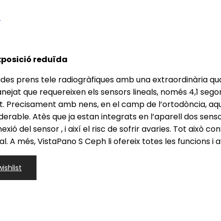
r
xposició reduïda
s prens tele radiogràfiques amb una extraordinària quali
nejat que requereixen els sensors lineals, només 4,1 segon
 Precisament amb nens, en el camp de l’ortodòncia, aque
able. Atès que ja estan integrats en l’aparell dos senso
exió del sensor , i així el risc de sofrir avaries. Tot això 
acial. A més, VistaPano S Ceph li ofereix totes les funcions 
ishlist