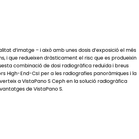
tat d’imatge – i això amb unes dosis d’exposició el més
s, i que redueixen dràsticament el risc que es produeixin
sta combinació de dosi radiogràfica reduïda i breus
rs High-End-CsI per a les radiografies panoràmiques i la
converteix a VistaPano S Ceph en la solució radiogràfica
i avantatges de VistaPano S.