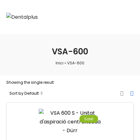
VSA-600
Inici
»
VSA-600
Showing the single result
Sort by Default
Sale!