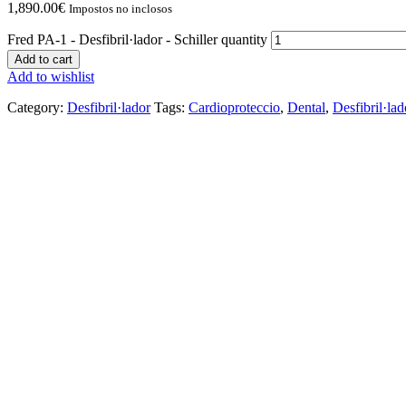
1,890.00
€
Impostos no inclosos
Fred PA-1 - Desfibril·lador - Schiller quantity
Add to cart
Add to wishlist
Category:
Desfibril·lador
Tags:
Cardioproteccio
,
Dental
,
Desfibril·lad