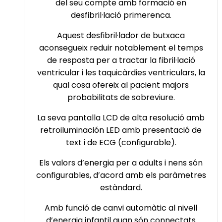
del seu compte amb formació en
desfibril·lació primerenca.
Aquest desfibril·lador de butxaca
aconsegueix reduir notablement el temps
de resposta per a tractar la fibril·lació
ventricular i les taquicàrdies ventriculars, la
qual cosa ofereix al pacient majors
probabilitats de sobreviure.
La seva pantalla LCD de alta resolució amb
retroiluminación LED amb presentació de
text i de ECG (configurable).
Els valors d’energia per a adults i nens són
configurables, d’acord amb els paràmetres
estàndard.
Amb funció de canvi automàtic al nivell
d’energia infantil quan són connectats