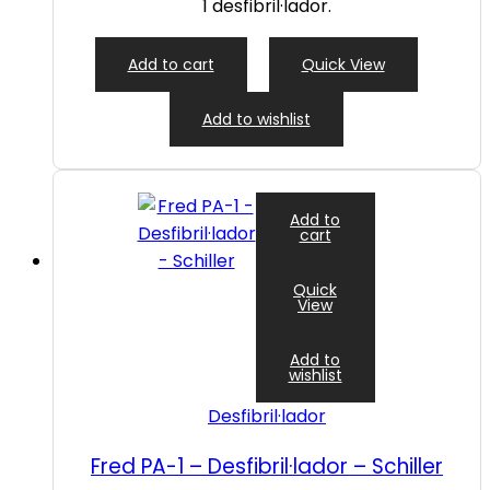
1 desfibril·lador.
Add to cart
Quick View
Add to wishlist
Add to
cart
Quick
View
Add to
wishlist
Desfibril·lador
Fred PA-1 – Desfibril·lador – Schiller