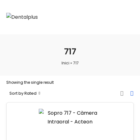
717
Inici
»
717
Showing the single result
Sort by Rated