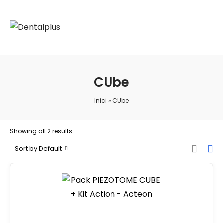
CUbe
Inici
»
CUbe
Showing all 2 results
Sort by Default