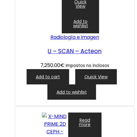
Quick
View
Add to
wishlist
Radiología e imagen
U – SCAN – Acteon
7,250.00
€
Impostos no inclosos
Add to cart
Quick View
Add to wishlist
Read
more