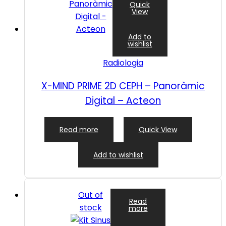
Quick
View
Add to
wishlist
Radiologia
X-MIND PRIME 2D CEPH – Panoràmic
Digital – Acteon
Read more
Quick View
Add to wishlist
Out of
Read
stock
more