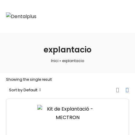
explantacio
Inici
»
explantacio
Showing the single result
Sort by Default