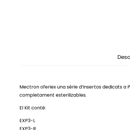
Desc
Mectron oferiex una série d’insertos dedicats a P
completament esterilizables.
El Kit conté:
EXP3-L
EXP3-R