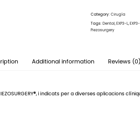
quantity
Category:
Cirugía
Tags:
Dental
,
EXP3-L
,
EXP3
Piezosurgery
ription
Additional information
Reviews (0
IEZOSURGERY®, i indicats per a diverses aplicacions clíniq