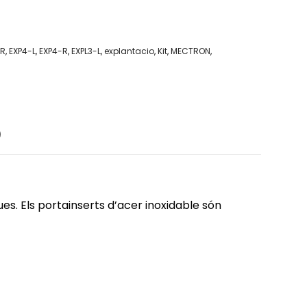
-R
,
EXP4-L
,
EXP4-R
,
EXPL3-L
,
explantacio
,
Kit
,
MECTRON
,
)
ues. Els portainserts d’acer inoxidable són