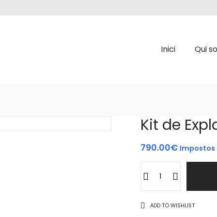
Inici
Qui s
Kit de Exp
790.00
€
Impostos 
Kit
de
Explantació
-
ADD TO WISHLIST
MECTRON