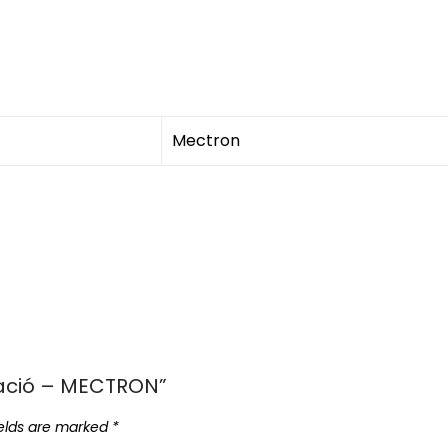
Mectron
ntació – MECTRON”
ields are marked
*