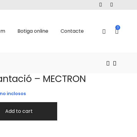
0
om
Botiga online
Contacte
lantació – MECTRON
no inclosos
Add to cart