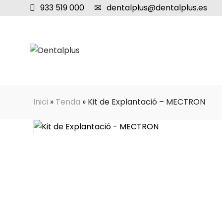
933 519 000
dentalplus@dentalplus.es
Inici
»
Tenda
»
Kit de Explantació – MECTRON