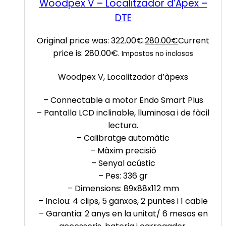
Woodpex V – Localitzador d’Àpex –
DTE
Original price was: 322.00€.
280.00
€
Current
price is: 280.00€.
Impostos no inclosos
Woodpex V, Localitzador d’àpexs
– Connectable a motor Endo Smart Plus
– Pantalla LCD inclinable, lluminosa i de fàcil
lectura.
– Calibratge automàtic
– Màxim precisió
– Senyal acústic
– Pes: 336 gr
– Dimensions: 89x88x112 mm
– Inclou: 4 clips, 5 ganxos, 2 puntes i 1 cable
– Garantia: 2 anys en la unitat/ 6 mesos en