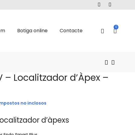
0
om
Botiga online
Contacte
– Localitzador d’Àpex –
mpostos no inclosos
ocalitzador d’àpexs
r Endo Smart Plus