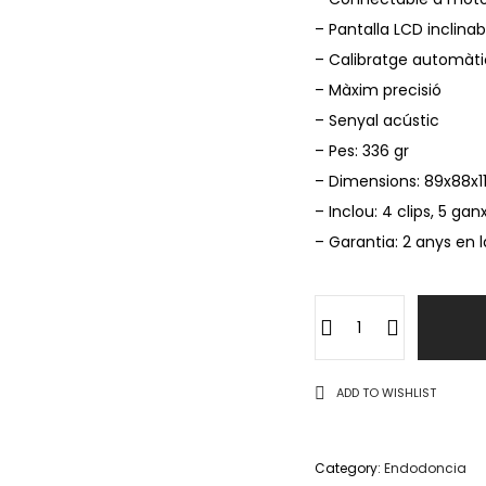
– Pantalla LCD inclinabl
– Calibratge automàti
– Màxim precisió
– Senyal acústic
– Pes: 336 gr
– Dimensions: 89x88x
– Inclou: 4 clips, 5 gan
– Garantia: 2 anys en 
ADD TO WISHLIST
Category:
Endodoncia