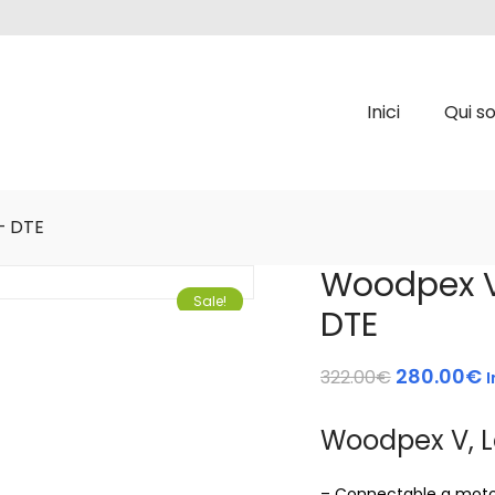
Inici
Qui s
– DTE
Woodpex V 
Sale!
DTE
280.00
€
322.00
€
I
Woodpex V, L
– Connectable a moto