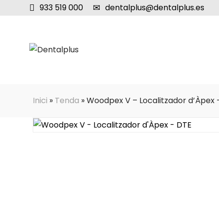
933 519 000
dentalplus@dentalplus.es
Inici
»
Tenda
»
Woodpex V – Localitzador d’Àpex 