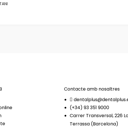
TANI
B
Contacte amb nosaltres
dentalplus@dentalplus.
online
(+34) 93 351 9000
m
Carrer Transversal, 226 L
te
Terrassa (Barcelona)