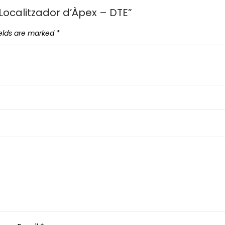
 Localitzador d’Àpex – DTE”
ields are marked
*