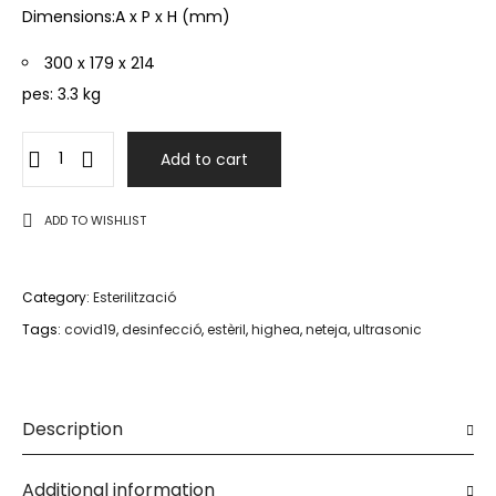
Dimensions:A x P x H (mm)
300 x 179 x 214
pes: 3.3 kg
Add to cart
ADD TO WISHLIST
Category:
Esterilització
Tags:
covid19
,
desinfecció
,
estèril
,
highea
,
neteja
,
ultrasonic
Description
Additional information