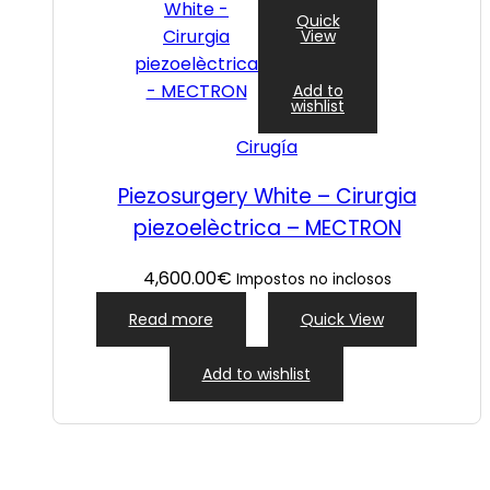
Quick
View
Add to
wishlist
Cirugía
Piezosurgery White – Cirurgia
piezoelèctrica – MECTRON
4,600.00
€
Impostos no inclosos
Read more
Quick View
Add to wishlist