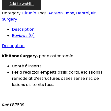
Add to wishlist
Category:
Cirugía
Tags:
Acteon
,
Bone
,
Dental
,
Kit
,
Surgery
Description
Reviews (0)
Description
Kit Bone Surgery,
per a osteotomía.
Conté 6 inserts.
Per a realitzar empelts ossis: corts, escissions i
remodelat d’estructures òssies sense risc de
lesions als teixits tous.
Ref:
F87509