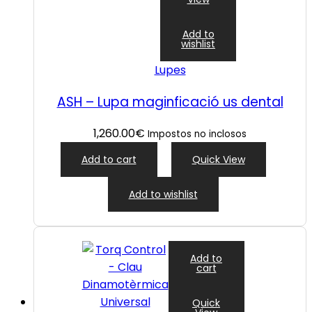
Add to
wishlist
Lupes
ASH – Lupa maginficació us dental
1,260.00
€
Impostos no inclosos
Add to cart
Quick View
Add to wishlist
Add to
cart
Quick