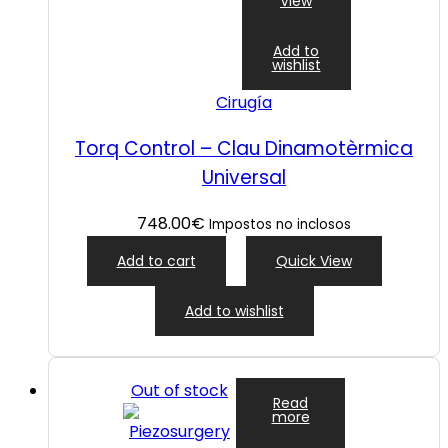
View
Add to
wishlist
Cirugía
Torq Control – Clau Dinamotèrmica
Universal
748.00
€
Impostos no inclosos
Add to cart
Quick View
Add to wishlist
Out of stock
Read
more