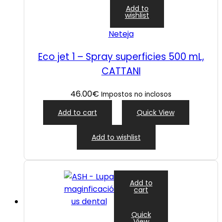
Add to
wishlist
Neteja
Eco jet 1 – Spray superficies 500 mL,
CATTANI
46.00
€
Impostos no inclosos
Add to cart
Quick View
Add to wishlist
Add to
cart
Quick
View