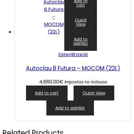
Add to
cart
Quick
View
Add to
wishlist
Esterilització
Autoclau B Futura – MOCOM (22L)
4,660.00
€
Impostos no inclosos
Add to cart
Quick View
Add to wishlist
Related Products