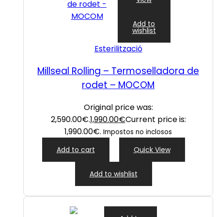
Add to
wishlist
Esterilització
Millseal Rolling – Termoselladora de
rodet – MOCOM
Original price was:
2,590.00€.
1,990.00
€
Current price is:
1,990.00€.
Impostos no inclosos
Add to cart
Quick View
Add to wishlist