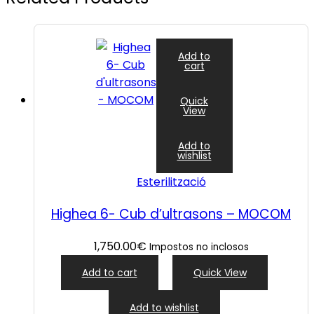
Add to
cart
Quick
View
Add to
wishlist
Esterilització
Highea 6- Cub d’ultrasons – MOCOM
1,750.00
€
Impostos no inclosos
Add to cart
Quick View
Add to wishlist