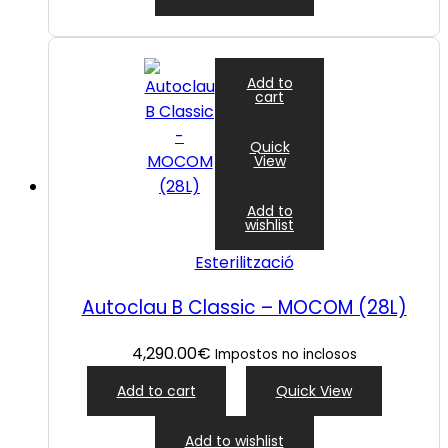
Add to
cart
Quick
View
Add to
wishlist
Esterilització
Autoclau B Classic – MOCOM (28L)
4,290.00
€
Impostos no inclosos
Add to cart
Quick View
Add to wishlist