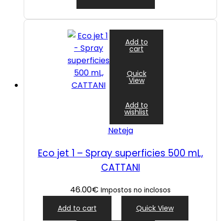
Add to
cart
Quick
View
Add to
wishlist
Neteja
Eco jet 1 – Spray superficies 500 mL,
CATTANI
46.00
€
Impostos no inclosos
Add to cart
Quick View