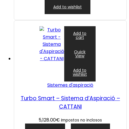
Add to wishlist
Add to
cart
Quick
View
Add to
wishlist
Sistemes d'aspiració
Turbo Smart – Sistema d’Aspiració –
CATTANI
5,128.00
€
Impostos no inclosos