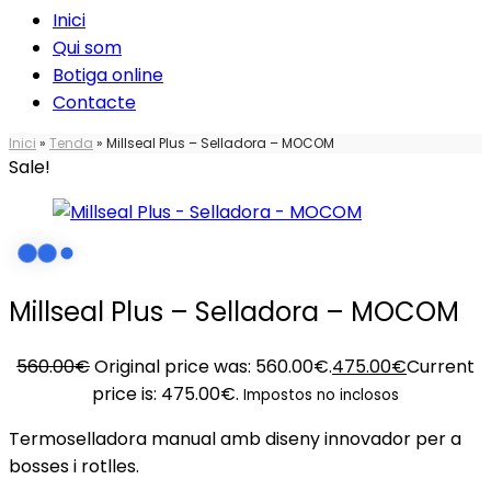
Inici
Qui som
Botiga online
Contacte
Inici
»
Tenda
»
Millseal Plus – Selladora – MOCOM
Sale!
Millseal Plus – Selladora – MOCOM
560.00
€
Original price was: 560.00€.
475.00
€
Current
price is: 475.00€.
Impostos no inclosos
Termoselladora manual amb diseny innovador per a
bosses i rotlles.