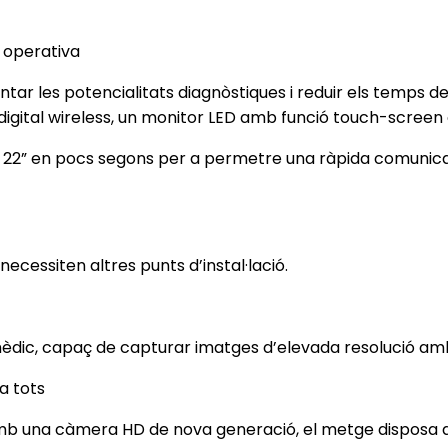
a operativa
tar les potencialitats diagnòstiques i reduir els temps 
digital wireless, un monitor LED amb funció touch-screen o
or 22” en pocs segons per a permetre una ràpida comuni
 necessiten altres punts d’instal·lació.
mèdic, capaç de capturar imatges d’elevada resolució amb
a tots
b una càmera HD de nova generació, el metge disposa del