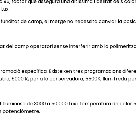
5, factor que assegura una altíssima fidelitat dels colors
 Lux.
 profunditat de camp, el metge no necessita canviar la pos
tat del camp operatori sense interferir amb la polimeritz
mació específica. Existeixen tres programacions diferen
eutra, 5000 K, per a la conservadora; 5500K, llum freda per
t lluminosa de 3000 a 50 000 Lux i temperatura de color 5
un potenciòmetre.