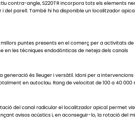
ctiu contra-angle, S220TR incorpora tots els elements ne
r i del parell. També hi ha disponible un localitzador apica
illors puntes presents en el comerç per a activitats de pr
-se en les tècniques endodónticas de neteja dels canals
generació és lleuger i versàtil. Idoni per a intervencion
totalment en autoclau. Rang de velocitat de 100 a 40 000
ió del canal radicular el localitzador apical permet visual
nçant avisos acústics i, en aconseguir-lo, la rotació de