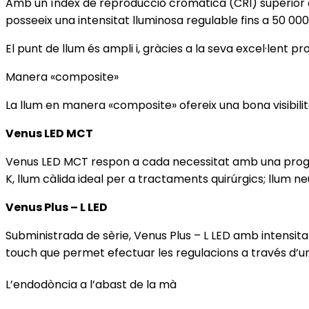
Amb un índex de reproducció cromàtica (CRI) superior a 9
posseeix una intensitat lluminosa regulable fins a 50 000
El punt de llum és ampli i, gràcies a la seva excel·lent
Manera «composite»
La llum en manera «composite» ofereix una bona visibili
Venus LED MCT
Venus LED MCT respon a cada necessitat amb una progra
K, llum càlida ideal per a tractaments quirúrgics; llum n
Venus Plus – L LED
Subministrada de sèrie, Venus Plus – L LED amb intensita
touch que permet efectuar les regulacions a través d’
L’endodòncia a l’abast de la mà