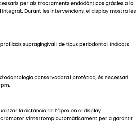
cessaris per als tractaments endodónticos gràcies a la
l integrat. Durant les intervencions, el display mostra les
ofilaxis supragingival i de tipus periodontal. Indicats
s d’odontologia conservadora i protètica, és necessari
 rpm.
itzar la distància de l’àpex en el display.
l micromotor s’interromp automàticament per a garantir