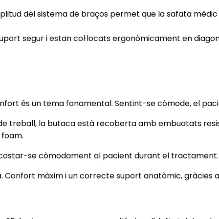
plitud del sistema de braços permet que la safata mèdic a
 suport segur i estan col·locats ergonòmicament en diagon
nfort és un tema fonamental. Sentint-se còmode, el paci
 de treball, la butaca està recoberta amb embuatats resi
 foam.
 acostar-se còmodament al pacient durant el tractament.
ica. Confort màxim i un correcte suport anatòmic, gràcies a