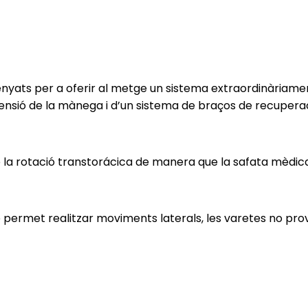
nyats per a oferir al metge un sistema extraordinàriament
nsió de la mànega i d’un sistema de braços de recuperaci
a rotació transtorácica de manera que la safata mèdica pu
permet realitzar moviments laterals, les varetes no provo