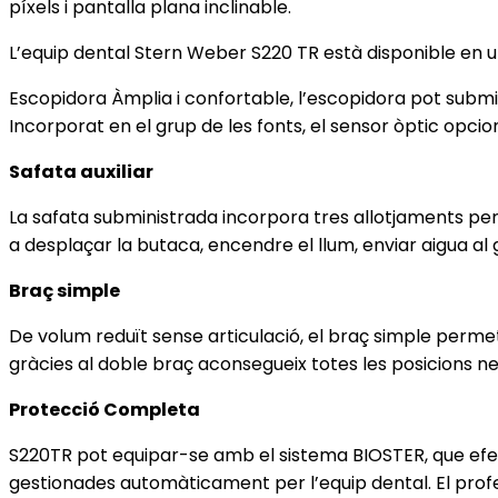
píxels i pantalla plana inclinable.
L’equip dental Stern Weber S220 TR està disponible en 
Escopidora Àmplia i confortable, l’escopidora pot subm
Incorporat en el grup de les fonts, el sensor òptic opci
Safata auxiliar
La safata subministrada incorpora tres allotjaments per
a desplaçar la butaca, encendre el llum, enviar aigua al 
Braç simple
De volum reduït sense articulació, el braç simple permet
gràcies al doble braç aconsegueix totes les posicions ne
Protecció Completa
S220TR pot equipar-se amb el sistema BIOSTER, que efect
gestionades automàticament per l’equip dental. El profess