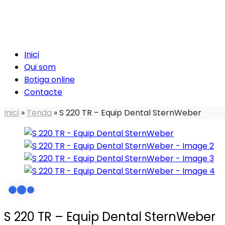
Inici
Qui som
Botiga online
Contacte
Inici
»
Tenda
»
S 220 TR – Equip Dental SternWeber
S 220 TR – Equip Dental SternWeber