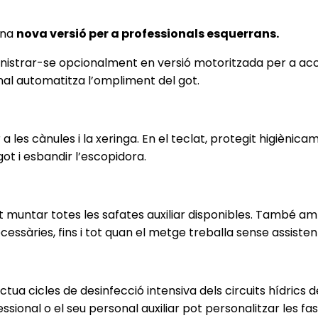
una
nova versió per a professionals esquerrans.
inistrar-se opcionalment en versió motoritzada per a acc
onal automatitza l’ompliment del got.
 a les cànules i la xeringa. En el teclat, protegit higiè
got i esbandir l’escopidora.
 muntar totes les safates auxiliar disponibles. També amb 
cessàries, fins i tot quan el metge treballa sense assiste
ua cicles de desinfecció intensiva dels circuits hídrics 
ional o el seu personal auxiliar pot personalitzar les fase