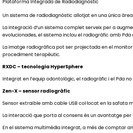
Plataforma Integrada de Radiodiagnòstic
Un sistema de radiodiagnòstic allotjat en una única àre
La integració d’un sistema complet serveix per a augmen
evolucionades, el sistema inclou el radiogràfic amb Pda 
La imatge radiogràfica pot ser projectada en el monit
procediment terapèutic.
RXDC – tecnologia HyperSphere
Integrat en l’equip odontològic, el radiogràfic i el Pda no
Zen-X – sensor radiogràfic
Sensor extraïble amb cable USB col·locat en la safata 
La interacció que porta al consens és un avantatge per 
En el sistema multimèdia integrat, a més de comptar am