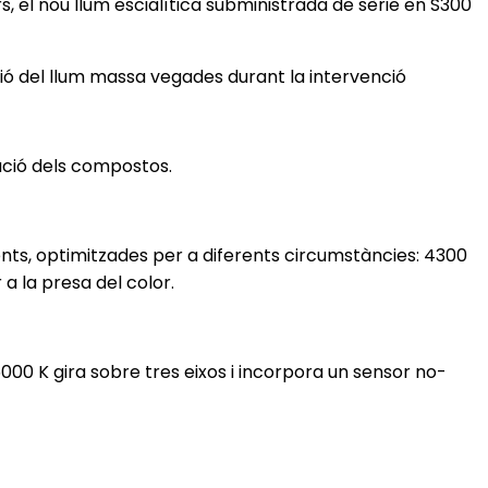
, el nou llum escialítica subministrada de sèrie en S300
ició del llum massa vegades durant la intervenció
ació dels compostos.
ts, optimitzades per a diferents circumstàncies: 4300
 a la presa del color.
000 K gira sobre tres eixos i incorpora un sensor no-