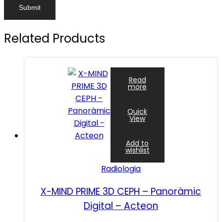
Related Products
Read
more
Quick
View
Add to
wishlist
Radiologia
X-MIND PRIME 3D CEPH – Panoràmic
Digital – Acteon