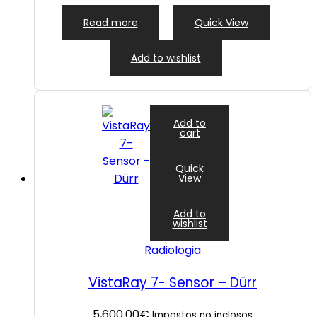
Read more
Quick View
Add to wishlist
Add to
cart
Quick
View
Add to
wishlist
Radiologia
VistaRay 7- Sensor – Dürr
5,600.00
€
Impostos no inclosos