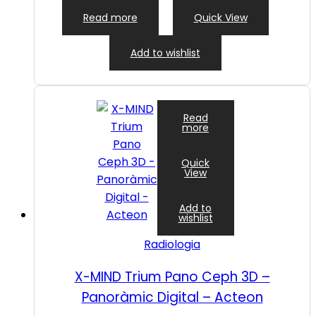
Read more
Quick View
Add to wishlist
Read
more
Quick
View
Add to
wishlist
Radiologia
X-MIND Trium Pano Ceph 3D –
Panoràmic Digital – Acteon