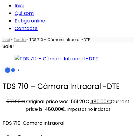
Inici
Qui som
Botiga online
Contacte
Inici
»
Tenda
»
TDS 710 – Càmara Intraoral -DTE
Sale!
TDS 710 – Càmara Intraoral -DTE
561.20
€
Original price was: 561.20€.
480.00
€
Current
price is: 480.00€.
Impostos no inclosos
TDS 710, Camara intraoral