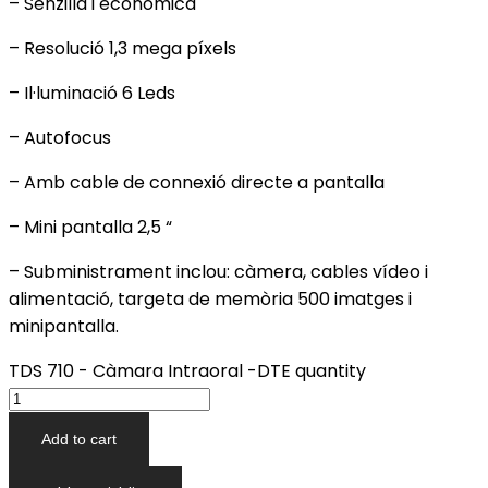
– Senzilla i econòmica
– Resolució 1,3 mega píxels
– Il·luminació 6 Leds
– Autofocus
– Amb cable de connexió directe a pantalla
– Mini pantalla 2,5 “
– Subministrament inclou: càmera, cables vídeo i
alimentació, targeta de memòria 500 imatges i
minipantalla.
TDS 710 - Càmara Intraoral -DTE quantity
Add to cart