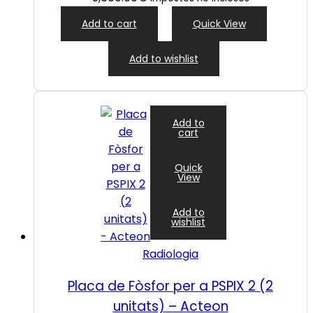
Add to cart
Quick View
Add to wishlist
Add to
cart
Quick
View
Add to
wishlist
Radiologia
Placa de Fòsfor per a PSPIX 2 (2
unitats) – Acteon