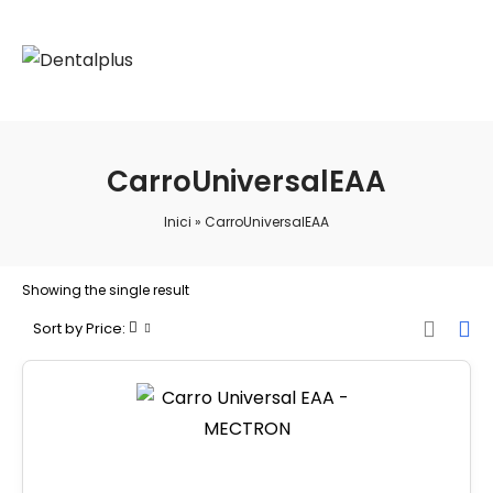
CarroUniversalEAA
Inici
»
CarroUniversalEAA
Showing the single result
Sort by Price: