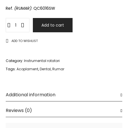
Ref.
(RUMAR)
: QC6016SW
Add to cart
ADD TO WISHLIST
Category:
Instrumental rotatori
Tags:
Acoplament
,
Dental
,
Rumar
Additional information
Reviews (0)