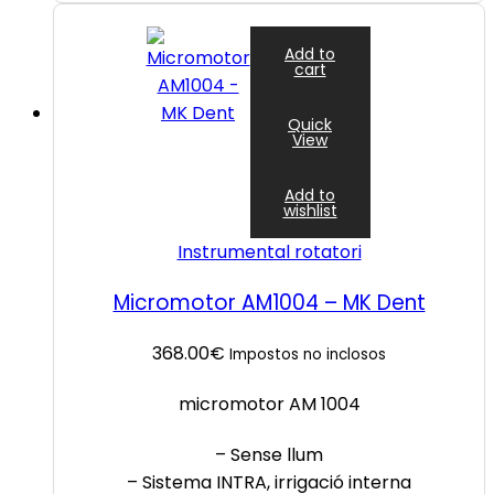
Add to
cart
Quick
View
Add to
wishlist
Instrumental rotatori
Micromotor AM1004 – MK Dent
368.00
€
Impostos no inclosos
micromotor AM 1004
– Sense llum
– Sistema INTRA, irrigació interna