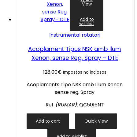
View
Add to
wishlist
Instrumental rotatori
Acoplament Tipus NSK amb llum
Xenon, sense Reg. Spray – DTE
128.00
€
Impostos no inclosos
Acoplaments Tipo NSK amb Llum Xenon
sense reg. Spray
Ref.
(RUMAR)
: QC5016NT
Add to cart
Quick View
Add to wishlist