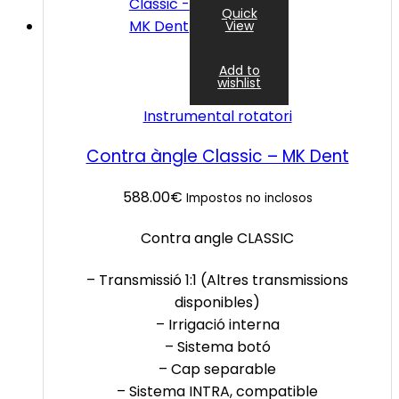
Quick
View
Add to
wishlist
Instrumental rotatori
Contra àngle Classic – MK Dent
588.00
€
Impostos no inclosos
Contra angle CLASSIC
– Transmissió 1:1 (Altres transmissions
disponibles)
– Irrigació interna
– Sistema botó
– Cap separable
– Sistema INTRA, compatible