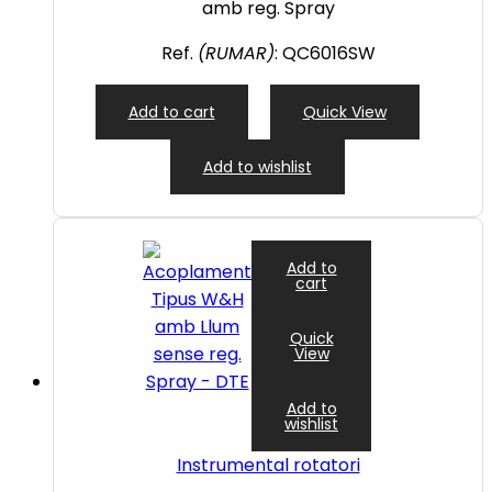
amb reg. Spray
Ref.
(RUMAR)
: QC6016SW
Add to cart
Quick View
Add to wishlist
Add to
cart
Quick
View
Add to
wishlist
Instrumental rotatori