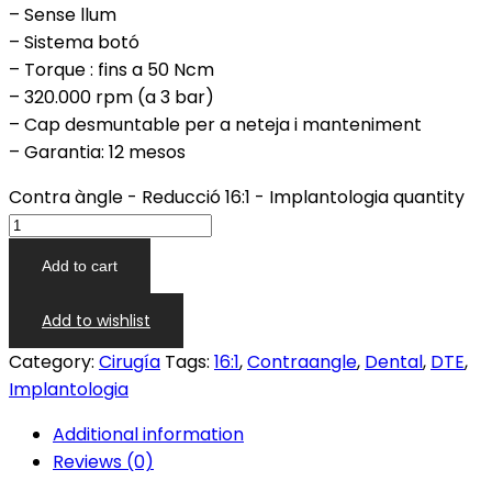
– Sense llum
– Sistema botó
– Torque : fins a 50 Ncm
– 320.000 rpm (a 3 bar)
– Cap desmuntable per a neteja i manteniment
– Garantia: 12 mesos
Contra àngle - Reducció 16:1 - Implantologia quantity
Add to cart
Add to wishlist
Category:
Cirugía
Tags:
16:1
,
Contraangle
,
Dental
,
DTE
,
Implantologia
Additional information
Reviews (0)