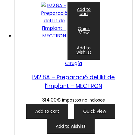
Add to
cart
Quick
View
Add to
wishlist
Cirugía
IM2.8A – Preparació del llit de
l’implant – MECTRON
314.00
€
Impostos no inclosos
Add to cart
Quick View
Add to wishlist