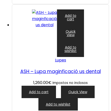
Add to
cart
Quick
View
Add to
wishlist
Lupes
ASH – Lupa maginficació us dental
1,260.00
€
Impostos no inclosos
Add to cart
Quick View
Add to wishlist