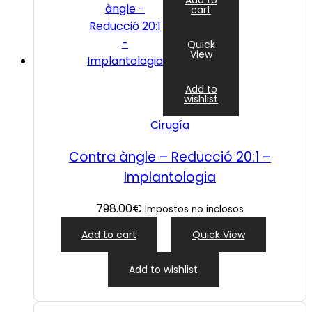
cart
Quick
View
Add to
wishlist
Cirugía
Contra àngle – Reducció 20:1 –
Implantologia
798.00
€
Impostos no inclosos
Add to cart
Quick View
Add to wishlist