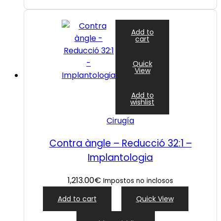
Add to
cart
Quick
View
Add to
wishlist
Cirugía
Contra àngle – Reducció 32:1 –
Implantologia
1,213.00
€
Impostos no inclosos
Add to cart
Quick View