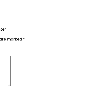
nte”
s are marked
*