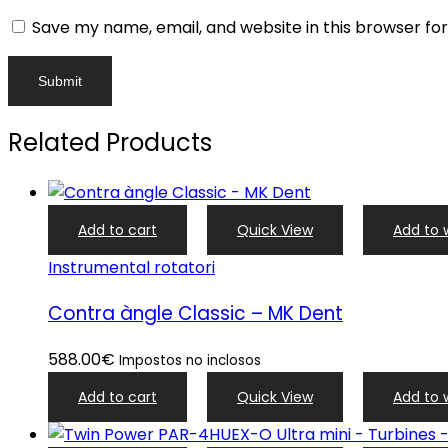
Save my name, email, and website in this browser fo
Related Products
Add to cart
Quick View
Add to w
Instrumental rotatori
Contra àngle Classic – MK Dent
588.00
€
Impostos no inclosos
Add to cart
Quick View
Add to w