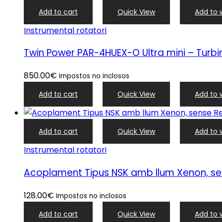
Add to cart
Quick View
Add to w
Instrumental rotatori
Twin Power PAR-4HUEX-O Ultra mini – Turb
850.00
€
Impostos no inclosos
Add to cart
Quick View
Add to w
Add to cart
Quick View
Add to w
Instrumental rotatori
Acoplament Tipus NSK amb llum Xenon, se
128.00
€
Impostos no inclosos
Add to cart
Quick View
Add to w