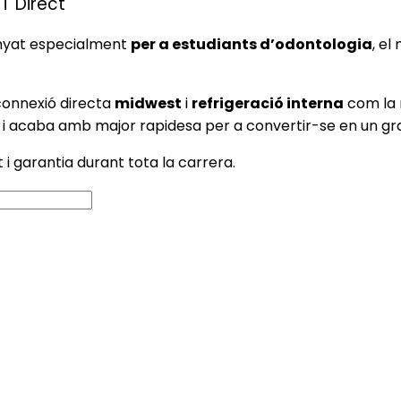
 T Direct
nyat especialment
per a estudiants d’odontologia
, el
connexió directa
midwest
i
refrigeració interna
com la 
ts i acaba amb major rapidesa per a convertir-se en un gr
 i garantia durant tota la carrera.