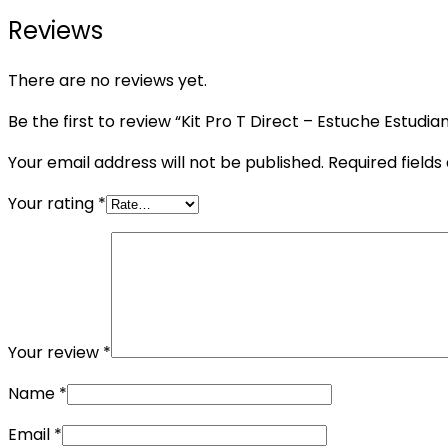
Reviews
There are no reviews yet.
Be the first to review “Kit Pro T Direct – Estuche Estudia
Your email address will not be published.
Required field
Your rating
*
Your review
*
Name
*
Email
*