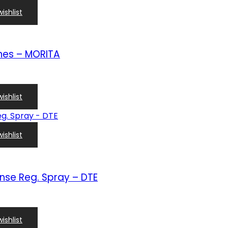
ishlist
ines – MORITA
ishlist
ishlist
nse Reg. Spray – DTE
ishlist