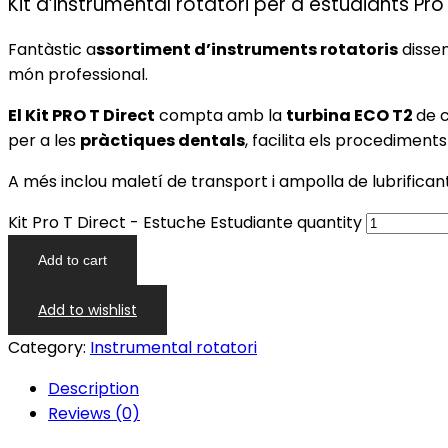
Kit d’instrumental rotatori per a estudiants Pro
Fantàstic a
ssortiment d’instruments rotatoris
disse
món professional.
El Kit PRO T Direct
compta amb la
turbina ECO T2
de 
per a les
pràctiques dentals
, facilita els procedimen
A més inclou maletí de transport i ampolla de lubrificant
Kit Pro T Direct - Estuche Estudiante quantity
Add to cart
Add to wishlist
Category:
Instrumental rotatori
Description
Reviews (0)