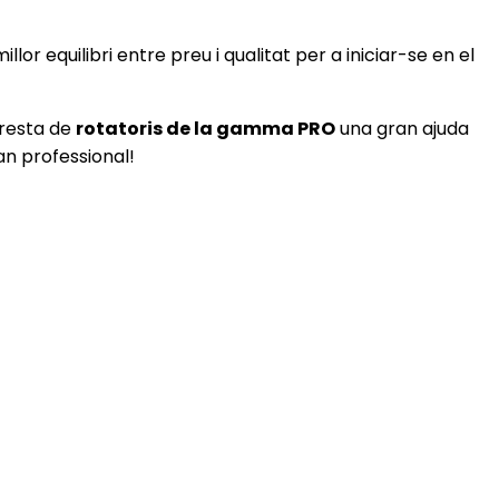
 millor equilibri entre preu i qualitat per a iniciar-se en el
resta de
rotatoris de la gamma PRO
una gran ajuda
an professional!