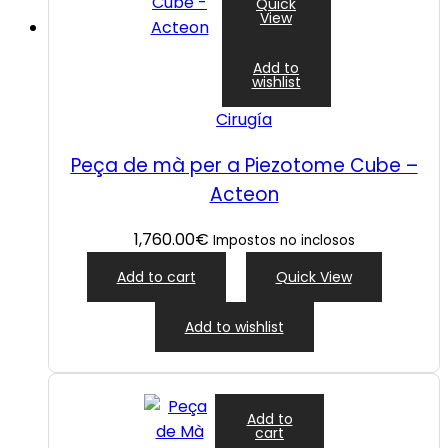
Quick
View
Add to
wishlist
Cirugía
Peça de mà per a Piezotome Cube –
Acteon
1,760.00
€
Impostos no inclosos
Add to cart
Quick View
Add to wishlist
Add to
cart