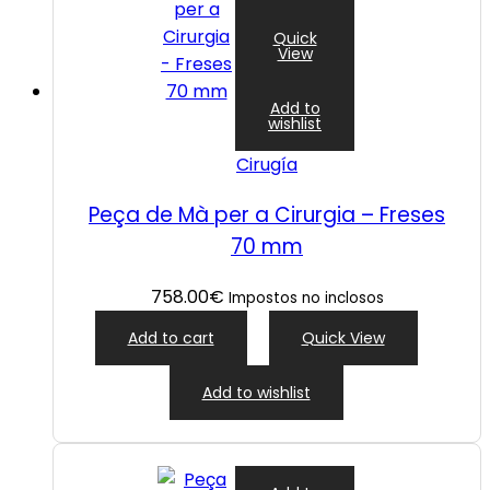
Quick
View
Add to
wishlist
Cirugía
Peça de Mà per a Cirurgia – Freses
70 mm
758.00
€
Impostos no inclosos
Add to cart
Quick View
Add to wishlist