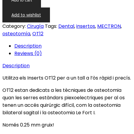
Add to wishlist
Category:
Cirugía
Tags:
Dental
,
insertos
,
MECTRON
,
osteotomía
,
OT12
Description
Reviews (0)
Description
Utilitza els Inserts OT12 per a un tall a l’òs ràpid i precís.
OT12 estan dedicats a les tècniques de osteotomia
quan les serres estàndars piexoelectriques per al os
tenen un accés quirúrgic difícil, com la osteotomia
bilateral sagital i la osteotomia Le Fort I.
Només 0.25 mm gruix!