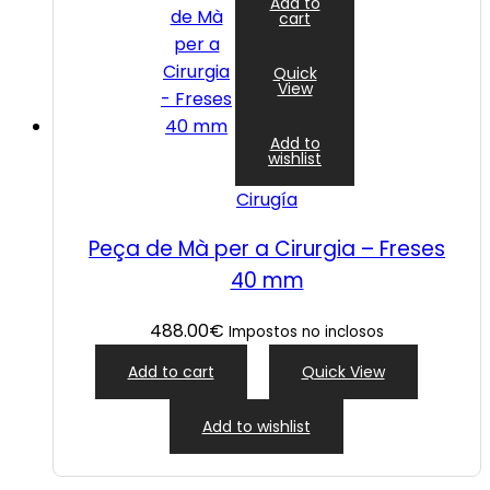
Add to
cart
Quick
View
Add to
wishlist
Cirugía
Peça de Mà per a Cirurgia – Freses
40 mm
488.00
€
Impostos no inclosos
Add to cart
Quick View
Add to wishlist