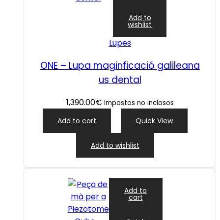
Add to
wishlist
Lupes
ONE – Lupa maginficació galileana
us dental
1,390.00
€
Impostos no inclosos
Add to cart
Quick View
Add to wishlist
Add to
cart