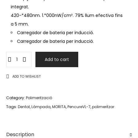
integrat.
420-*480nm. 1.*000nW/cm². 79% llum efectiva fins
a 5 mm.
Carregador de bateria per inducció.
Carregador de bateria per inducció.
Add to cart
ADD TO WISHLIST
Category:
Polimerització
Tags:
Dental
,
Làmpada
,
MORITA
,
PencureVL-7
,
polimeritzar
Description