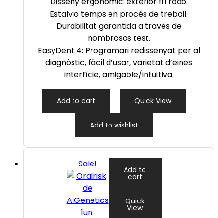
Disseny ergonòmic: exterior fi i rodó.
Estalvio temps en procés de treball.
Durabilitat garantida a través de
nombrosos test.
EasyDent
4: Programari redissenyat per al
diagnòstic, fàcil d’usar, varietat d’eines
interfície, amigable/intuïtiva.
Add to cart
Quick View
Add to wishlist
Sale!
Add to
cart
Quick
View