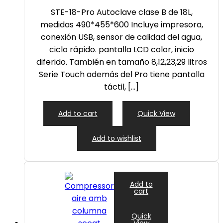
STE-18-Pro Autoclave clase B de 18L,
medidas 490*455*600 Incluye impresora,
conexión USB, sensor de calidad del agua,
ciclo rápido. pantalla LCD color, inicio
diferido. También en tamaño 8,12,23,29 litros
Serie Touch además del Pro tiene pantalla
táctil, […]
Add to cart
Quick View
Add to wishlist
Add to
cart
Quick