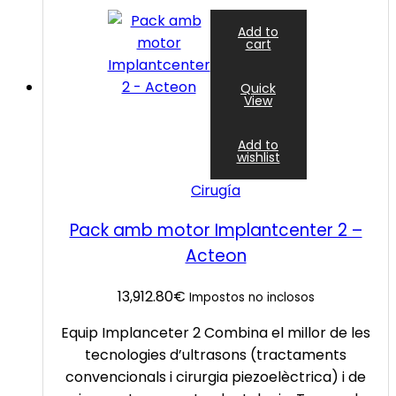
Add to
cart
Quick
View
Add to
wishlist
Cirugía
Pack amb motor Implantcenter 2 –
Acteon
13,912.80
€
Impostos no inclosos
Equip Implanceter 2 Combina el millor de les
tecnologies d’ultrasons (tractaments
convencionals i cirurgia piezoelèctrica) i de