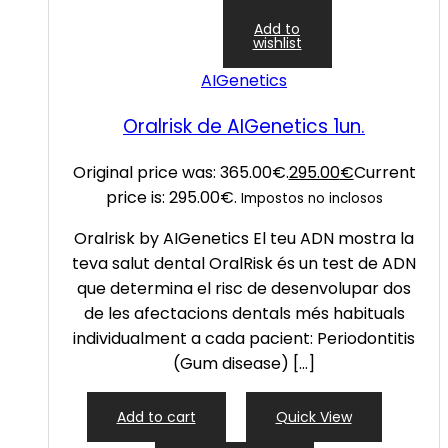
Add to
wishlist
AIGenetics
Oralrisk de AIGenetics 1un.
Original price was: 365.00€.
295.00
€
Current
price is: 295.00€.
Impostos no inclosos
Oralrisk by AIGenetics El teu ADN mostra la
teva salut dental OralRisk és un test de ADN
que determina el risc de desenvolupar dos
de les afectacions dentals més habituals
individualment a cada pacient: Periodontitis
(Gum disease) […]
Add to cart
Quick View