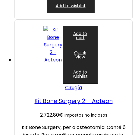
Add to wishlist
Add to
cart
Quick
View
Add to
wishlist
Cirugía
Kit Bone Surgery 2 – Acteon
2,722.80
€
Impostos no inclosos
Kit Bone Surgery, per a osteotomía. Conté 6
inserts. Per a realitzar empelts ossis: corts,