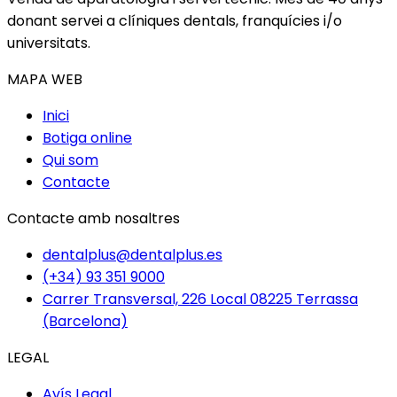
donant servei a clíniques dentals, franquícies i/o
universitats.
MAPA WEB
Inici
Botiga online
Qui som
Contacte
Contacte amb nosaltres
dentalplus@dentalplus.es
(+34) 93 351 9000
Carrer Transversal, 226 Local 08225 Terrassa
(Barcelona)
LEGAL
Avís Legal