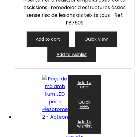
escissions i remodelat d’estructures òssies
sense risc de lesions als teixits tous. Ref:
F87509
Add to cart
Quick View
Add to wishlist
Add to
cart
Quick
View
Add to
wishlist