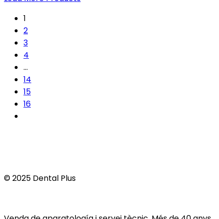
1
2
3
4
…
14
15
16
© 2025 Dental Plus
Venda de aparatología i servei tècnic. Més de 40 anys