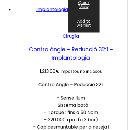
Quick
View
Add to
wishlist
Cirugía
Contra àngle – Reducció 32:1 –
Implantologia
1,213.00
€
Impostos no inclosos
Contra Angle – Reducció 32:1
– Sense llum
– Sistema botó
– Torque : fins a 50 Ncm
– 320.000 rpm (a 3 bar)
– Cap desmuntable per a neteja i