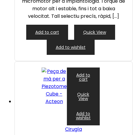
micromotor per a Implantologia. Torque de
motor alt i estable, fins i tot a baixa
velocitat. Tall selectiu precís, ràpid, […]
Add to cart
Quick View
Add to wishlist
Add to
cart
Quick
View
Add to
wishlist
Cirugía