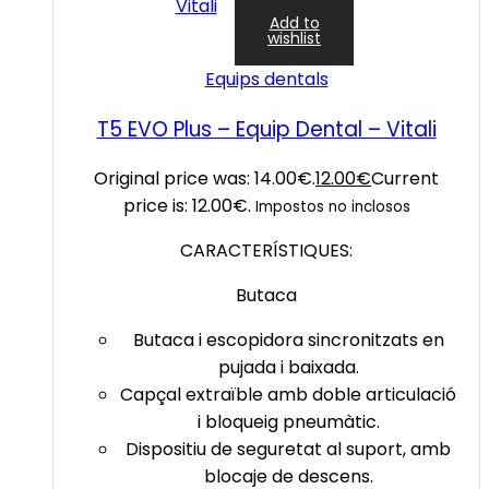
Add to
wishlist
Equips dentals
T5 EVO Plus – Equip Dental – Vitali
Original price was: 14.00€.
12.00
€
Current
price is: 12.00€.
Impostos no inclosos
CARACTERÍSTIQUES:
Butaca
Butaca i escopidora sincronitzats en
pujada i baixada.
Capçal extraïble amb doble articulació
i bloqueig pneumàtic.
Dispositiu de seguretat al suport, amb
blocaje de descens.