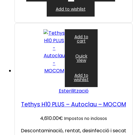
Add to wishlist
Add to
cart
Quick
View
Add to
wishlist
Esterilització
Tethys H10 PLUS – Autoclau – MOCOM
4,610.00
€
Impostos no inclosos
Descontaminació, rentat, desinfecció i secat