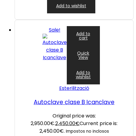
Add to wishlist
Sale!
Add to
cart
Quick
View
Add to
wishlist
Esterilització
Autoclave clase B Icanclave
Original price was:
2,950.00€.
2,450.00
€
Current price is:
2,450.00€.
Impostos no inclosos