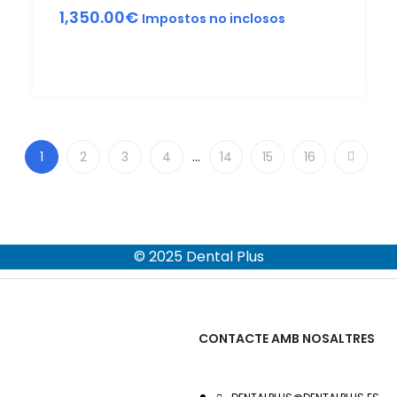
1,350.00
€
Impostos no inclosos
1
2
3
4
…
14
15
16
© 2025 Dental Plus
CONTACTE AMB NOSALTRES