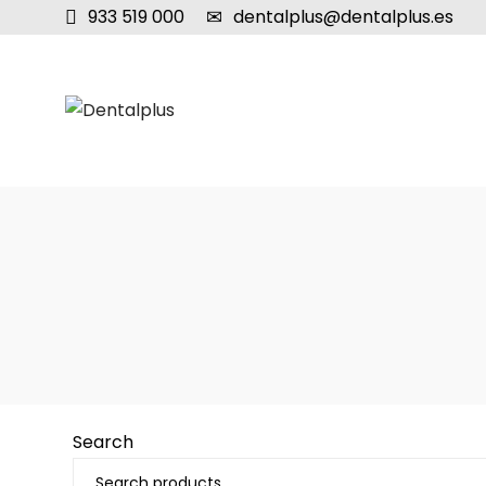
933 519 000
dentalplus@dentalplus.es
Search