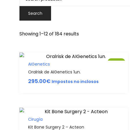
Search
Showing 1–12 of 184 results
Sale!
AIGenetics
Oralrisk de AIGenetics 1un.
295.00
€
Impostos no inclosos
Cirugía
Kit Bone Surgery 2 – Acteon