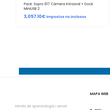
Pack: Sopro 617 Càmera Intraoral + Dock
MiniUSB 2
3,057.10
€
Impostos no inclosos
MAPA WEB
Venda de aparatología i servei