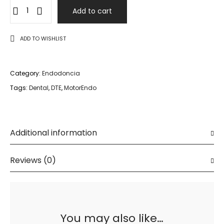
Motor
Add to cart
Endo
1
ADD TO WISHLIST
activador
Ultrasònic
-
Category:
Endodoncia
DTE
Tags:
Dental
,
DTE
,
MotorEndo
quantity
Additional information
Reviews (0)
You may also like…