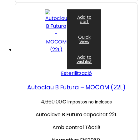
Add to
cart
Quick
View
Add to
wishlist
Esterilització
Autoclau B Futura – MOCOM (22L)
4,660.00
€
Impostos no inclosos
Autoclave B Futura capacitat 22L
Amb control Tàctil!