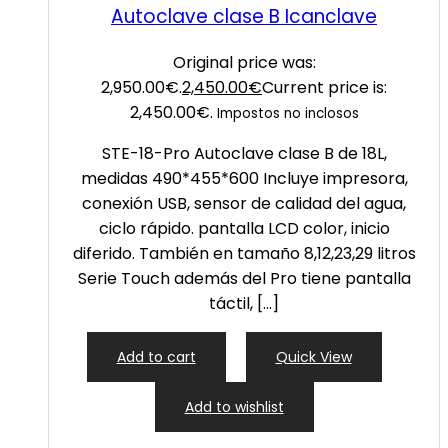
Autoclave clase B Icanclave
Original price was:
2,950.00€.
2,450.00
€
Current price is:
2,450.00€.
Impostos no inclosos
STE-18-Pro Autoclave clase B de 18L,
medidas 490*455*600 Incluye impresora,
conexión USB, sensor de calidad del agua,
ciclo rápido. pantalla LCD color, inicio
diferido. También en tamaño 8,12,23,29 litros
Serie Touch además del Pro tiene pantalla
táctil, […]
Add to cart
Quick View
Add to wishlist