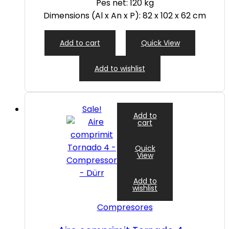
Pes net: 120 kg
Dimensions (Al x An x P): 82 x 102 x 62 cm
Add to cart
Quick View
Add to wishlist
Sale!
Add to
cart
Quick
View
Add to
wishlist
Compresores