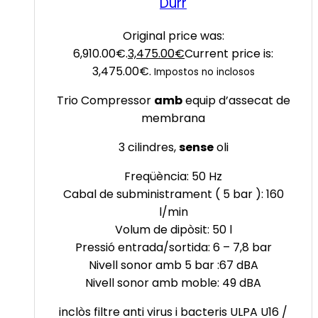
Dürr
Original price was:
6,910.00€.
3,475.00
€
Current price is:
3,475.00€.
Impostos no inclosos
Trio Compressor
amb
equip d’assecat de
membrana
3 cilindres,
sense
oli
Freqüència: 50 Hz
Cabal de subministrament ( 5 bar ): 160
l/min
Volum de dipòsit: 50 l
Pressió entrada/sortida: 6 – 7,8 bar
Nivell sonor amb 5 bar :67 dBA
Nivell sonor amb moble: 49 dBA
inclòs filtre anti virus i bacteris ULPA U16 /