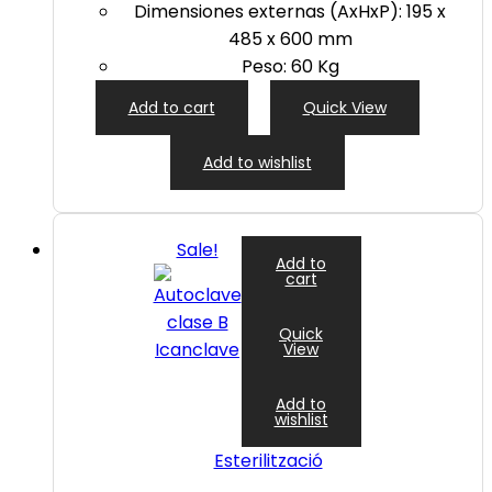
Dimensiones externas (AxHxP): 195 x
485 x 600 mm
Peso: 60 Kg
Add to cart
Quick View
Add to wishlist
Sale!
Add to
cart
Quick
View
Add to
wishlist
Esterilització