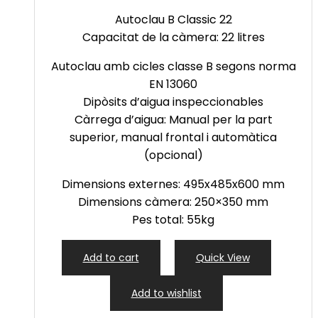
Autoclau B
Classic
22
Capacitat de la càmera: 22 litres
Autoclau amb cicles classe B segons norma
EN 13060
Dipòsits d’aigua
inspeccionables
Càrrega d’aigua: Manual per la part
superior, manual frontal i automàtica
(opcional)
Dimensions externes:
495x485x600
mm
Dimensions càmera:
250×350
mm
Pes total: 55kg
Add to cart
Quick View
Add to wishlist