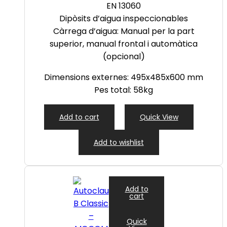
EN 13060
Dipòsits d’aigua
inspeccionables
Càrrega d’aigua: Manual per la part
superior, manual frontal i automàtica
(opcional)
Dimensions externes:
495x485x600
mm
Pes total: 58kg
Add to cart
Quick View
Add to wishlist
Add to
cart
Quick