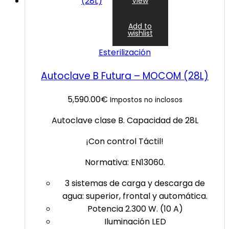
View
Add to
wishlist
Esterilización
Autoclave B Futura – MOCOM (28L)
5,590.00
€
Impostos no inclosos
Autoclave clase B. Capacidad de 28L
¡Con control Táctil!
Normativa: EN13060.
3 sistemas de carga y descarga de
agua: superior, frontal y automática.
Potencia 2.300 W. (10 A)
Iluminación LED