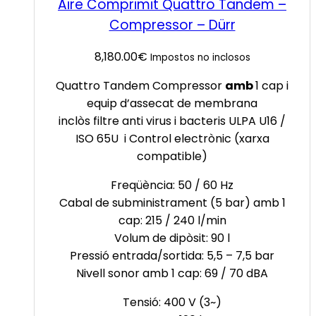
Aire Comprimit Quattro Tandem –
Compressor – Dürr
8,180.00
€
Impostos no inclosos
Quattro Tandem Compressor
amb
1 cap i
equip d’assecat de membrana
inclòs filtre anti virus i bacteris ULPA U16 /
ISO 65U i Control electrònic (xarxa
compatible)
Freqüència: 50 / 60 Hz
Cabal de subministrament (5 bar) amb 1
cap: 215 / 240 l/min
Volum de dipòsit: 90 l
Pressió entrada/sortida: 5,5 – 7,5 bar
Nivell sonor amb 1 cap: 69 / 70 dBA
Tensió: 400 V (3~)