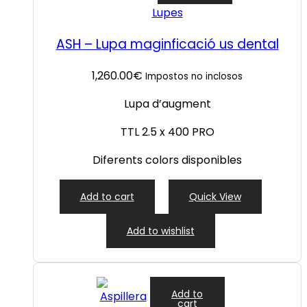
Lupes
ASH – Lupa maginficació us dental
1,260.00
€
Impostos no inclosos
Lupa d’augment
TTL 2.5 x 400 PRO
Diferents colors disponibles
Add to cart
Quick View
Add to wishlist
Add to
cart