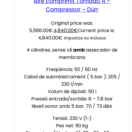
Aire comprimit Tornado 4 –
Compressor – Dürr
Original price was:
5,566.00€.
4,840.00
€
Current price is:
4,840.00€.
Impostos no inclosos
4 cilindres, sense oli
amb
assecador de
membrana
Freqüència: 50 / 60 Hz
Cabal de subministrament ( 5 bar ): 205 /
230 l/min
Volum de dipòsit: 50 l
Pressió entrada/sortida: 6 – 7,8 bar
Nivell sonor amb 5 bar: 70 / 73 dBA
Tensió: 230 V (1~)
Pes net: 90 kg