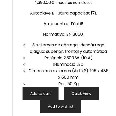
4,390.00
€
Impostos no inclosos
Autoclave B Futura capacitat 17L
Amb control Tàctil!
Normativa: EN13060.
3 sistemes de càrrega i descàrrega
d’aigua: superior, frontal y automàtica
Potència 2.300 W. (10 A)
Il·luminació LED
Dimensions externes (AxHxP): 195 x 485
x 600 mm
Pes: 50 Kg
Add to cart
Quick View
Add to wishlist