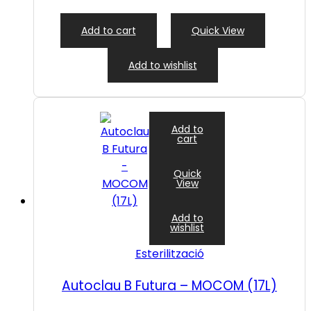
Add to cart
Quick View
Add to wishlist
Add to
cart
Quick
View
Add to
wishlist
Esterilització
Autoclau B Futura – MOCOM (17L)