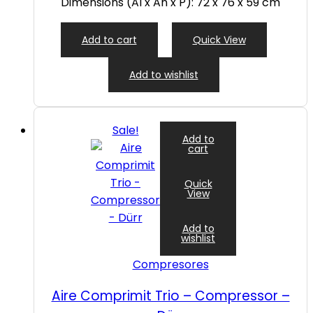
Dimensions (Al x An x P): 72 x 76 x 59 cm
Add to cart
Quick View
Add to wishlist
Sale!
Add to
cart
Quick
View
Add to
wishlist
Compresores
Aire Comprimit Trio – Compressor –