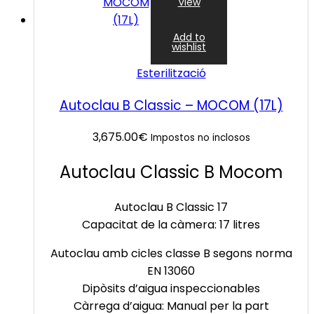
View
Add to
wishlist
Esterilització
Autoclau B Classic – MOCOM (17L)
3,675.00
€
Impostos no inclosos
Autoclau Classic B Mocom
Autoclau B
Classic
17
Capacitat de la càmera: 17 litres
Autoclau amb cicles classe B segons norma
EN 13060
Dipòsits d’aigua
inspeccionables
Càrrega d’aigua: Manual per la part