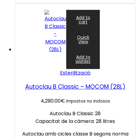
Add to
cart
Quick
View
Add to
wishlist
Esterilització
Autoclau B Classic – MOCOM (28L)
4,290.00
€
Impostos no inclosos
Autoclau B
Classic
28
Capacitat de la càmera: 28 litres
Autoclau amb cicles classe B segons norma