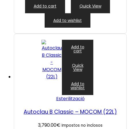
Add to cart
Quick View
Add to wishlist
Add to
cart
Quick
View
Add to
wishlist
Esterilització
Autoclau B Classic – MOCOM (22L)
3,790.00
€
Impostos no inclosos