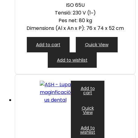
ISO 65U
Tensió: 230 V (1~)
Pes net: 80 kg
Dimensions (Al x An x P): 76 x 74 x 52 cm
Add to cart
Quick View
Add to wishlist
Add to
cart
Quick
View
Add to
wishlist