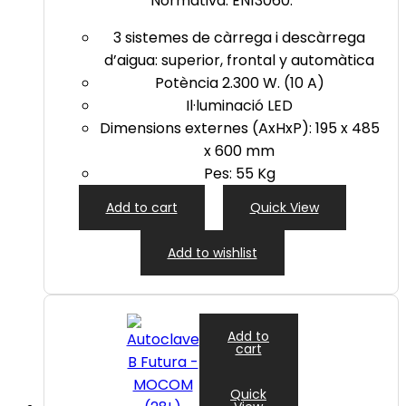
Normativa: EN13060.
3 sistemes de càrrega i descàrrega
d’aigua: superior, frontal y automàtica
Potència 2.300 W. (10 A)
Il·luminació LED
Dimensions externes (AxHxP): 195 x 485
x 600 mm
Pes: 55 Kg
Add to cart
Quick View
Add to wishlist
Add to
cart
Quick