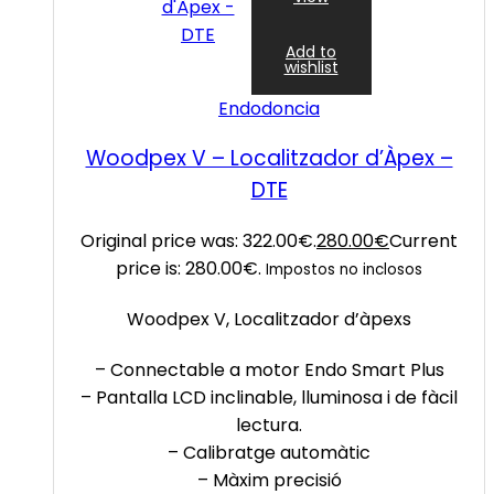
Add to
wishlist
Endodoncia
Woodpex V – Localitzador d’Àpex –
DTE
Original price was: 322.00€.
280.00
€
Current
price is: 280.00€.
Impostos no inclosos
Woodpex V, Localitzador d’àpexs
– Connectable a motor Endo Smart Plus
– Pantalla LCD inclinable, lluminosa i de fàcil
lectura.
– Calibratge automàtic
– Màxim precisió