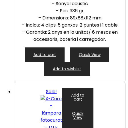
– Senyal acústic
– Pes: 336 gr
– Dimensions: 89x88x112 mm
– Inclou: 4 clips, 5 ganxos, 2 puntes i 1 cable
– Garantia: 2 anys en la unitat/ 6 mesos en
accessoris, bateria i carregador.
Add to cart
Quick View
Add to wishlist
Sale!
Add to
cart
Quick
View