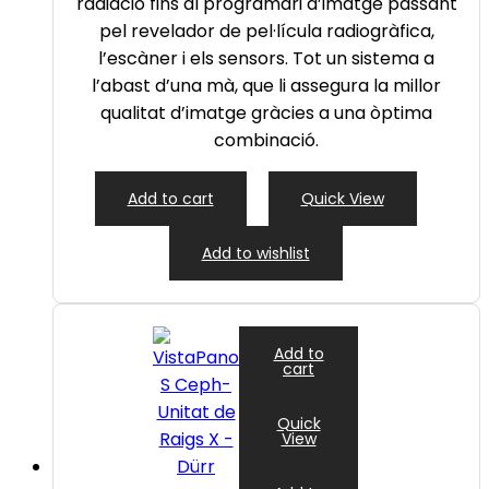
radiació fins al programari d’imatge passant
pel revelador de pel·lícula radiogràfica,
l’escàner i els sensors. Tot un sistema a
l’abast d’una mà, que li assegura la millor
qualitat d’imatge gràcies a una òptima
combinació.
Add to cart
Quick View
Add to wishlist
Add to
cart
Quick
View