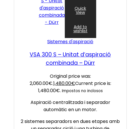
Quick
View
Add to
wishlist
Sistemes d'aspiració
VSA 300 S – Unitat d’aspiració
combinada – Dürr
Original price was:
2,060.00€.
1,480.00
€
Current price is:
1,480.00€.
Impostos no inclosos
Aspiració centralitzada i separador
automàtic en un motor.
2 sistemes separadors en dues etapes amb
un separador cicló i una turbina de