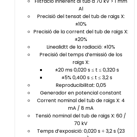
Filtració inherent al tub a 70 kV > 1 mm
Al
Precisió del tensat del tub de raigs X:
±10%
Precisió de la corrent del tub de raigs X:
±20%
Linealidtt de la radiació: ±10%
Precisió del temps d’emissió de los
raigs X:
±20 ms 0,020 s ≤ t ≤ 0,320 s
±5% 0,400 s ≤ t ≤ 3,2 s
Reproducibilitat: 0,05
Generador en potencial constant
Corrent nominal del tub de raigs X: 4
mA / 8 mA
Tensió nominal del tub de raigs X: 60 /
70 kV
Temps d’exposició: 0,020 s ÷ 3,2 s (23