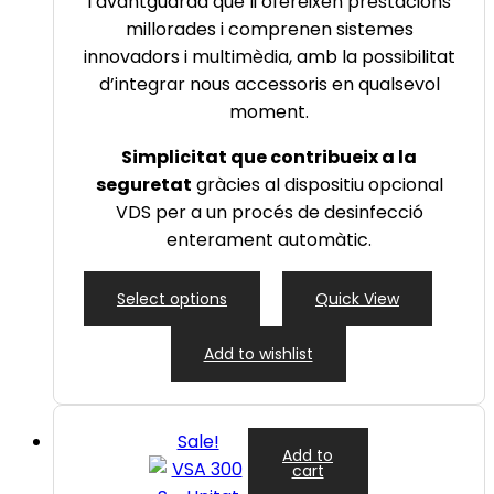
l’avantguarda que li ofereixen prestacions
millorades i comprenen sistemes
innovadors i multimèdia, amb la possibilitat
d’integrar nous accessoris en qualsevol
moment.
Simplicitat que contribueix a la
seguretat
gràcies al dispositiu opcional
VDS per a un procés de desinfecció
enterament automàtic.
Select options
Quick View
Add to wishlist
Sale!
Add to
cart