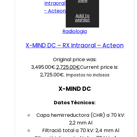
View
Add to
wishlist
Radiologia
X-MIND DC – RX Intraoral – Acteon
Original price was:
3,495.00€.
2,725.00
€
Current price is:
2,725.00€.
Impostos no inclosos
X-MIND DC
Datos Técnicos:
Capa hemirreductora (CHR) a 70 kV:
2,2 mm Al
Filtració total a 70 kV: 2,4 mm Al