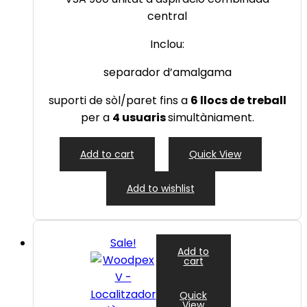
central
Inclou:
separador d’amalgama
suporti de sòl/paret fins a
6 llocs de treball
per a
4 usuaris
simultàniament.
Add to cart
Quick View
Add to wishlist
Sale!
Add to
cart
Quick
View