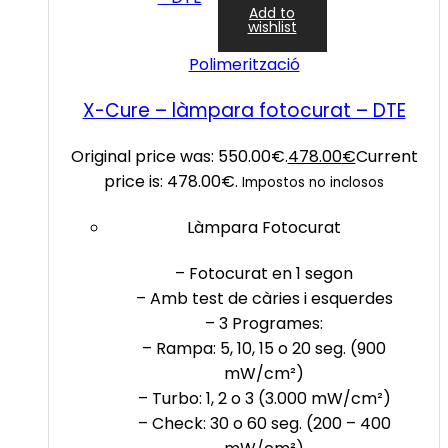
Add to
wishlist
Polimerització
X-Cure – làmpara fotocurat – DTE
Original price was: 550.00€.
478.00
€
Current
price is: 478.00€.
Impostos no inclosos
Làmpara Fotocurat
– Fotocurat en 1 segon
– Amb test de càries i esquerdes
– 3 Programes:
– Rampa: 5, 10, 15 o 20 seg. (900
mW/cm²)
– Turbo: 1, 2 o 3 (3.000 mW/cm²)
– Check: 30 o 60 seg. (200 – 400