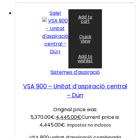
Sale!
Add to
cart
Quick
View
Add to
wishlist
Sistemes d'aspiració
VSA 900 – Unitat d’aspiració central
– Dürr
Original price was:
5,370.00€.
4,445.00
€
Current price is:
4,445.00€.
Impostos no inclosos
VSA 900 unitat d’aspiració combinada