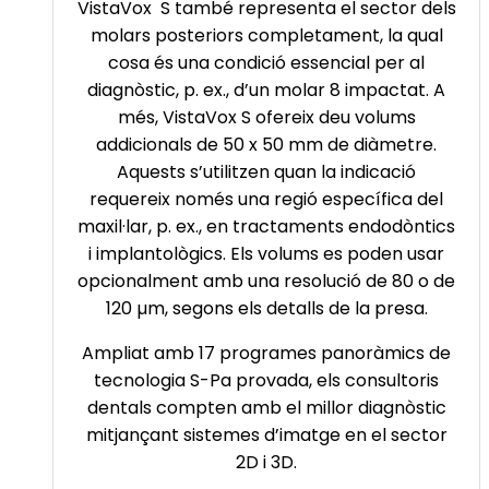
VistaVox S també representa el sector dels
molars posteriors completament, la qual
cosa és una condició essencial per al
diagnòstic, p. ex., d’un molar 8 impactat. A
més, VistaVox S ofereix deu volums
addicionals de 50 x 50 mm de diàmetre.
Aquests s’utilitzen quan la indicació
requereix només una regió específica del
maxil·lar, p. ex., en tractaments endodòntics
i implantològics. Els volums es poden usar
opcionalment amb una resolució de 80 o de
120 µm, segons els detalls de la presa.
Ampliat amb 17 programes panoràmics de
tecnologia S-Pa provada, els consultoris
dentals compten amb el millor diagnòstic
mitjançant sistemes d’imatge en el sector
2D i 3D.