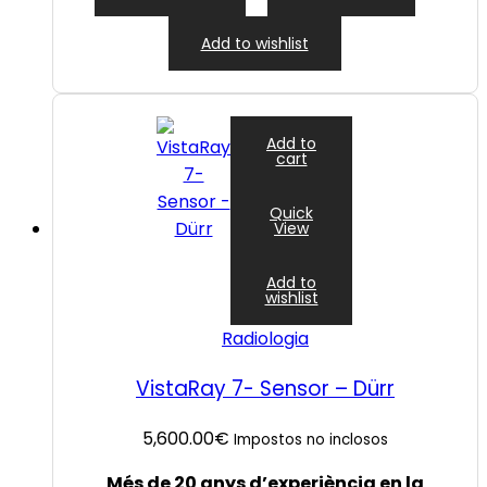
Add to wishlist
Add to
cart
Quick
View
Add to
wishlist
Radiologia
VistaRay 7- Sensor – Dürr
5,600.00
€
Impostos no inclosos
Més de 20 anys d’experiència en la