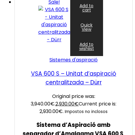
Sale!
Add to
cart
Quick
View
Add to
wishlist
Sistemes d'aspiració
VSA 600 S – Unitat d’aspiració
centralitzada – Dürr
Original price was:
3,940.00€.
2,930.00
€
Current price is:
2,930.00€.
Impostos no inclosos
Sistema d’Aspiració amb
separador d’Amalgama VSA 600 S