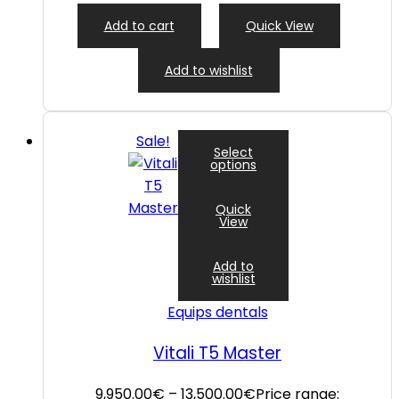
Add to cart
Quick View
Add to wishlist
Sale!
Select
options
Quick
View
Add to
wishlist
Equips dentals
Vitali T5 Master
9,950.00
€
–
13,500.00
€
Price range: