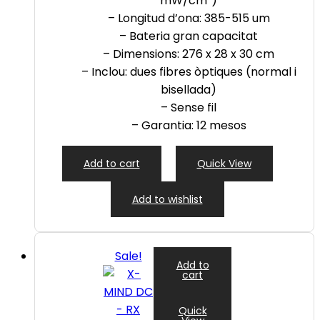
mW/cm²)
– Longitud d’ona: 385-515 um
– Bateria gran capacitat
– Dimensions: 276 x 28 x 30 cm
– Inclou: dues fibres òptiques (normal i
bisellada)
– Sense fil
– Garantia: 12 mesos
Add to cart
Quick View
Add to wishlist
Sale!
Add to
cart
Quick