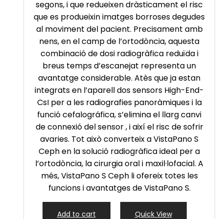
segons, i que redueixen dràsticament el risc
que es produeixin imatges borroses degudes
al moviment del pacient. Precisament amb
nens, en el camp de l’ortodòncia, aquesta
combinació de dosi radiogràfica reduïda i
breus temps d’escanejat representa un
avantatge considerable. Atès que ja estan
integrats en l’aparell dos sensors High-End-
CsI per a les radiografies panoràmiques i la
funció cefalográfica, s’elimina el llarg canvi
de connexió del sensor , i així el risc de sofrir
avaries. Tot això converteix a VistaPano S
Ceph en la solució radiogràfica ideal per a
l’ortodòncia, la cirurgia oral i maxil·lofacial. A
més, VistaPano S Ceph li ofereix totes les
funcions i avantatges de VistaPano S.
Add to cart
Quick View