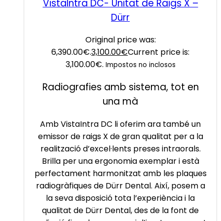
VistaIntra DC- Unitat de Raigs X –
Dürr
Original price was:
6,390.00€.
3,100.00
€
Current price is:
3,100.00€.
Impostos no inclosos
Radiografies amb sistema, tot en
una mà
Amb VistaIntra DC li oferim ara també un
emissor de raigs X de gran qualitat per a la
realització d’excel·lents preses intraorals.
Brilla per una ergonomia exemplar i està
perfectament harmonitzat amb les plaques
radiogràfiques de Dürr Dental. Així, posem a
la seva disposició tota l’experiència i la
qualitat de Dürr Dental, des de la font de