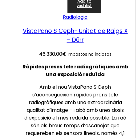
Add to
wishlist
Radiologia
VistaPano S Ceph- Unitat de Raigs X
– Dürr
46,330.00
€
Impostos no inclosos
Ràpides preses tele radiogràfiques amb
una exposició reduïda
Amb el nou VistaPano S Ceph
s’aconsegueixen ràpides prens tele
radiogràfiques amb una extraordinària
qualitat d’imatge – i això amb unes dosis
d’exposició el més reduïda possible. La raó
són els breus temps d’escanejat que
requereixen els sensors lineals, només 4,1