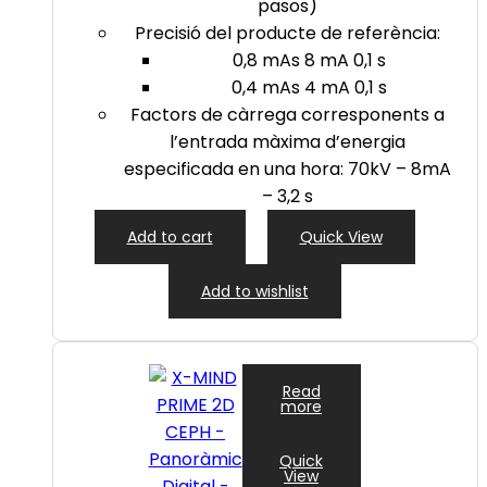
pasos)
Precisió del producte de referència:
0,8 mAs 8 mA 0,1 s
0,4 mAs 4 mA 0,1 s
Factors de càrrega corresponents a
l’entrada màxima d’energia
especificada en una hora: 70kV – 8mA
– 3,2 s
Add to cart
Quick View
Add to wishlist
Read
more
Quick
View